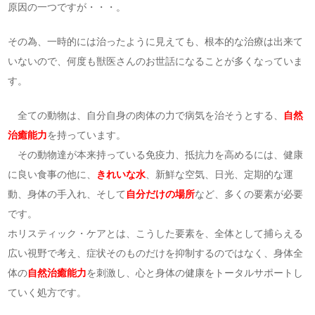
原因の一つですが・・・。
その為、一時的には治ったように見えても、根本的な治療は出来て
いないので、何度も獣医さんのお世話になることが多くなっていま
す。
全ての動物は、自分自身の肉体の力で病気を治そうとする、
自然
治癒能力
を持っています。
その動物達が本来持っている免疫力、抵抗力を高めるには、健康
に良い食事の他に、
きれいな水
、新鮮な空気、日光、定期的な運
動、身体の手入れ、そして
自分だけの場所
など、多くの要素が必要
です。
ホリスティック・ケアとは、こうした要素を、全体として捕らえる
広い視野で考え、症状そのものだけを抑制するのではなく、身体全
体の
自然治癒能力
を刺激し、心と身体の健康をトータルサポートし
ていく処方です。