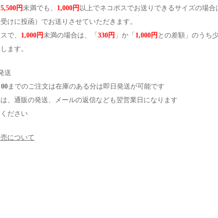
、
5,500円
未満でも、
1,000円
以上でネコポスでお送りできるサイズの場合
便受けに投函）でお送りさせていただきます。
ポスで、
1,000円
未満の場合は、「
330円
」か「
1,000円
との差額」のうち
いします。
発送
00
までのご注文は在庫のある分は即日発送が可能です
日は、通販の発送、メールの返信なども翌営業日になります
承ください
販売について