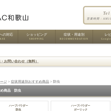
Te
営業時間：AM1
への対応
ショッピング
症状・用途別
レ
EASE
SHOPPING
RECOMMENDATION
Google
談・お問い合わせ（無料）
ージ
>
症状用途別おすすめ商品
> 防虫
すめ商品 防虫
ハーブパウダー
ハーブパウダー
防虫
ガーリック