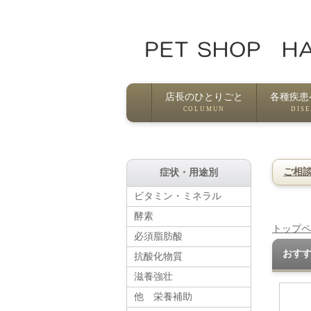
店長のひとりごと
各種疾患
COLUMUN
DIS
ご相
症状・用途別
ビタミン・ミネラル
酵素
トップペ
必須脂肪酸
おす
抗酸化物質
滋養強壮
他 栄養補助