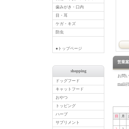
歯みがき・口内
目・耳
ケガ・キズ
防虫
●トップページ
営業
shopping
お問
ドッグフード
mail@
キャットフード
おやつ
トッピング
ハーブ
日
月
サプリメント
2
3