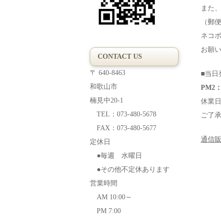
また
（郵
ネコ
お願
CONTACT US
〒 640-8463
■当日
和歌山市
PM2：
楠見中20-1
休業
TEL：073-480-5678
ご了
FAX：073-480-5677
通信
定休日
●毎週 水曜日
●その他不定休あります
営業時間
AM 10:00～
PM 7:00