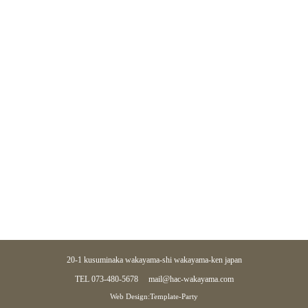
20-1 kusuminaka wakayama-shi wakayama-ken japan
TEL 073-480-5678
mail@hac-wakayama.com
Web Design:Template-Party