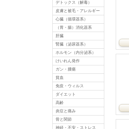
デトックス（解毒）
皮膚と被毛・アレルギー
心臓（循環器系）
（胃・腸）消化器系
肝臓
腎臓（泌尿器系）
ホルモン（内分泌系）
けいれん発作
ガン・腫瘍
貧血
免疫・ウィルス
ダイエット
高齢
炎症と痛み
骨と関節
神経・不安・ストレス