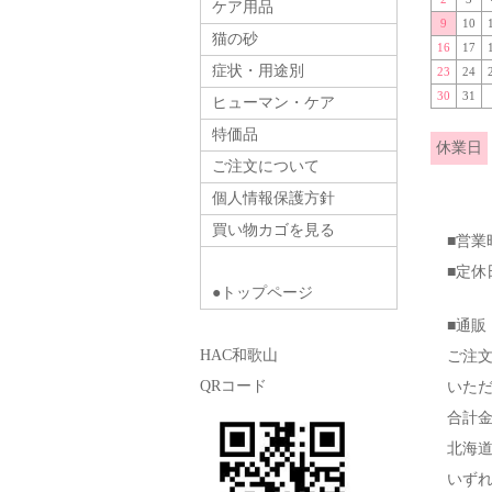
ケア用品
9
10
猫の砂
16
17
症状・用途別
23
24
30
31
ヒューマン・ケア
特価品
休業日
ご注文について
個人情報保護方針
買い物カゴを見る
■営
■定
●トップページ
■通販
HAC和歌山
ご注
QRコード
いた
合計
北海
いず