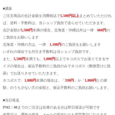
■通販
ご注文商品の合計金額を消費税込で
5,500円以上
まとめていただけれ
ば、送料・手数料は、当ショップ負担で送らせていただきます。
合計金額が
5,500円
未満の場合、北海道・沖縄以外は一律
660円
の
ご負担をお願いします
北海道・沖縄の方は、一律
1,100円
のご負担をお願いします
いずれの場合でも代引き手数料は当ショップ負担です。
また、
5,500円
未満でも、
1,000円
以上でネコポスでお送りできるサ
イズの場合は、振込手数料のご負担のみでネコポス（郵便受けに投
函）でお送りさせていただきます。
ネコポスで、
1,000円
未満の場合は、「
330円
」か「
1,000円
との差
額」のうち少ない方の金額と、振込手数料のご負担お願いします。
■当日発送
PM2：00
までのご注文は在庫のある分は即日発送が可能です
休業日は、通販の発送、メールの返信なども翌営業日になります