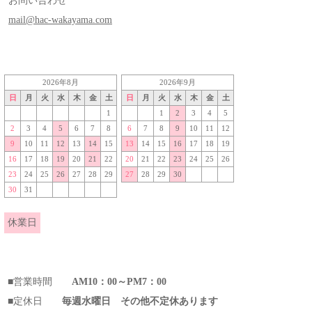
お問い合わせ
mail@hac-wakayama.com
2026年8月
2026年9月
日
月
火
水
木
金
土
日
月
火
水
木
金
土
1
1
2
3
4
5
2
3
4
5
6
7
8
6
7
8
9
10
11
12
9
10
11
12
13
14
15
13
14
15
16
17
18
19
16
17
18
19
20
21
22
20
21
22
23
24
25
26
23
24
25
26
27
28
29
27
28
29
30
30
31
休業日
■営業時間
AM10：00～PM7：00
■定休日
毎週水曜日 その他不定休あります