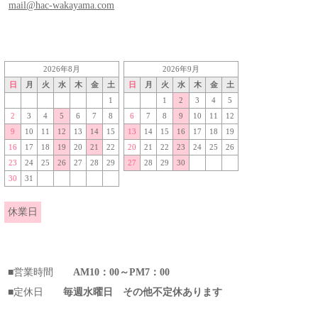
mail@hac-wakayama.com
2026年8月
2026年9月
日
月
火
水
木
金
土
日
月
火
水
木
金
土
1
1
2
3
4
5
2
3
4
5
6
7
8
6
7
8
9
10
11
12
9
10
11
12
13
14
15
13
14
15
16
17
18
19
16
17
18
19
20
21
22
20
21
22
23
24
25
26
23
24
25
26
27
28
29
27
28
29
30
30
31
休業日
■営業時間
AM10：00～PM7：00
■定休日
毎週水曜日 その他不定休あります