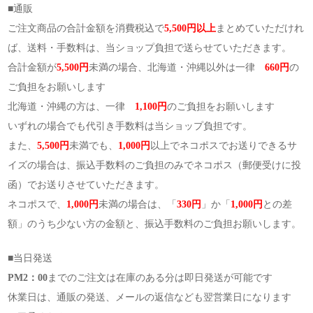
■通販
ご注文商品の合計金額を消費税込で
5,500円以上
まとめていただけれ
ば、送料・手数料は、当ショップ負担で送らせていただきます。
合計金額が
5,500円
未満の場合、北海道・沖縄以外は一律
660円
の
ご負担をお願いします
北海道・沖縄の方は、一律
1,100円
のご負担をお願いします
いずれの場合でも代引き手数料は当ショップ負担です。
また、
5,500円
未満でも、
1,000円
以上でネコポスでお送りできるサ
イズの場合は、振込手数料のご負担のみでネコポス（郵便受けに投
函）でお送りさせていただきます。
ネコポスで、
1,000円
未満の場合は、「
330円
」か「
1,000円
との差
額」のうち少ない方の金額と、振込手数料のご負担お願いします。
■当日発送
PM2：00
までのご注文は在庫のある分は即日発送が可能です
休業日は、通販の発送、メールの返信なども翌営業日になります