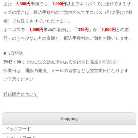
また、
5,500円
未満でも、
1,000円
以上でネコポスでお送りできるサ
イズの場合は、振込手数料のご負担のみでネコポス（郵便受けに投
函）でお送りさせていただきます。
ネコポスで、
1,000円
未満の場合は、「
330円
」か「
1,000円
との差
額」のうち少ない方の金額と、振込手数料のご負担お願いします。
■当日発送
PM2：00
までのご注文は在庫のある分は即日発送が可能です
休業日は、通販の発送、メールの返信なども翌営業日になります
ご了承ください
通信販売について
shopping
ドッグフード
キャットフード