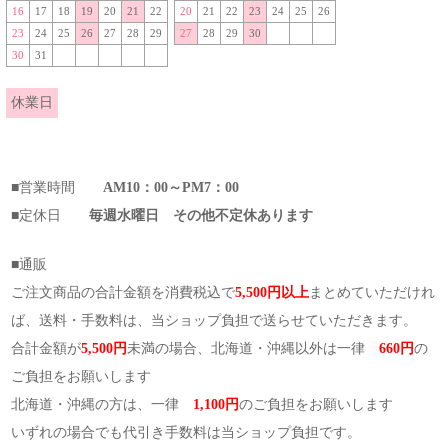
16
17
18
19
20
21
22
20
21
22
23
24
25
26
23
24
25
26
27
28
29
27
28
29
30
30
31
休業日
■営業時間
AM10：00～PM7：00
■定休日
毎週水曜日 その他不定休あります
■通販
ご注文商品の合計金額を消費税込で
5,500円以上
まとめていただけれ
ば、送料・手数料は、当ショップ負担で送らせていただきます。
合計金額が
5,500円
未満の場合、北海道・沖縄以外は一律
660円
の
ご負担をお願いします
北海道・沖縄の方は、一律
1,100円
のご負担をお願いします
いずれの場合でも代引き手数料は当ショップ負担です。