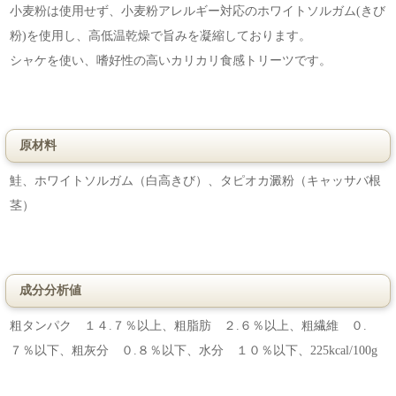
小麦粉は使用せず、小麦粉アレルギー対応のホワイトソルガム(きび
粉)を使用し、高低温乾燥で旨みを凝縮しております。
シャケを使い、嗜好性の高いカリカリ食感トリーツです。
原材料
鮭、ホワイトソルガム（白高きび）、タピオカ澱粉（キャッサバ根
茎）
成分分析値
粗タンパク １４.７％以上、粗脂肪 ２.６％以上、粗繊維 ０.
７％以下、粗灰分 ０.８％以下、水分 １０％以下、225kcal/100g