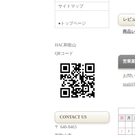
サイトマップ
レビ
●トップページ
商品
HAC和歌山
QRコード
営業
お問
mail@
CONTACT US
日
月
〒 640-8463
2
3