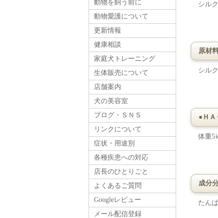
動物を飼う前に
シル
動物愛護について
更新情報
健康相談
原材
家庭犬トレーニング
シル
生体販売について
店舗案内
犬の美容室
ブログ・ＳＮＳ
●ＨＡ
リンクについて
体重5
症状・用途別
各種疾患への対応
店長のひとりごと
成分
よくあるご質問
Googleレビュー
たんぱ
メール配信登録