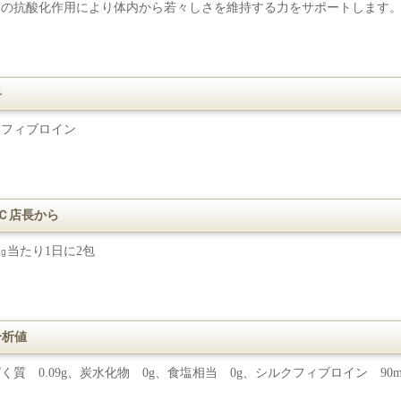
クの抗酸化作用により体内から若々しさを維持する力をサポートします
料
クフィブロイン
Ｃ店長から
㎏当たり1日に2包
分析値
く質 0.09g、炭水化物 0g、食塩相当 0g、シルクフィブロイン 90mg