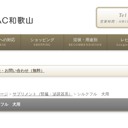
Te
営業時間：AM1
への対応
ショッピング
症状・用途別
レ
EASE
SHOPPING
RECOMMENDATION
Google
談・お問い合わせ（無料）
ージ
>
サプリメント（腎臓・泌尿器系）
> シルクフル 犬用
クフル 犬用