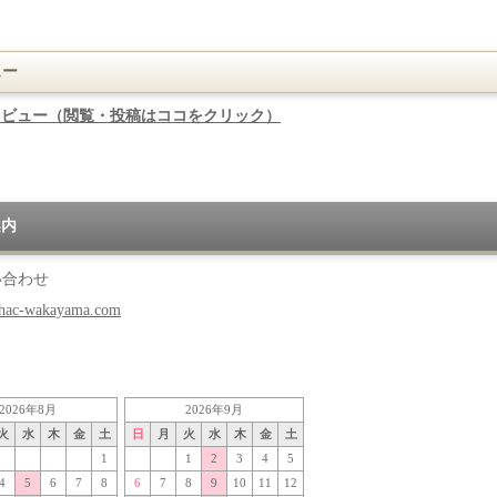
ュー
レビュー（閲覧・投稿はココをクリック）
案内
い合わせ
hac-wakayama.com
2026年8月
2026年9月
火
水
木
金
土
日
月
火
水
木
金
土
1
1
2
3
4
5
4
5
6
7
8
6
7
8
9
10
11
12