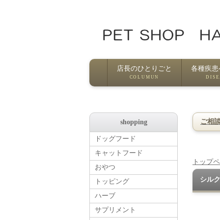
店長のひとりごと
各種疾患
COLUMUN
DIS
ご相
shopping
ドッグフード
キャットフード
トップペ
おやつ
シル
トッピング
ハーブ
サプリメント