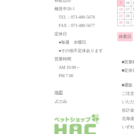
和歌山市
9
10
楠見中20-1
16
17
23
24
TEL：073-480-5678
30
31
FAX：073-480-5677
定休日
休業日
●毎週 水曜日
●その他不定休あります
営業時間
■営
AM 10:00～
■定
PM 7:00
■通販
地図
ご注
メール
いた
合計
北海
いず