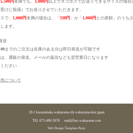
、
5,500円
未満でも、
1,000円
以上でネコポスでお送りできるサイズの場合
便受けに投函）でお送りさせていただきます。
ポスで、
1,000円
未満の場合は、「
330円
」か「
1,000円
との差額」のうち
いします。
発送
00
までのご注文は在庫のある分は即日発送が可能です
日は、通販の発送、メールの返信なども翌営業日になります
承ください
販売について
20-1 kusuminaka wakayama-shi wakayama-ken japan
TEL 073-480-5678
mail@hac-wakayama.com
Web Design:Template-Party