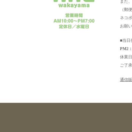
また
（郵
ネコ
お願
■当日
PM2：
休業
ご了
通信